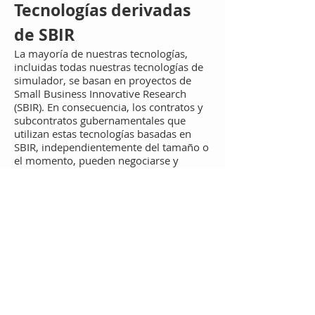
Tecnologías derivadas
de SBIR
La mayoría de nuestras tecnologías,
incluidas todas nuestras tecnologías de
simulador, se basan en proyectos de
Small Business Innovative Research
(SBIR). En consecuencia, los contratos y
subcontratos gubernamentales que
utilizan estas tecnologías basadas en
SBIR, independientemente del tamaño o
el momento, pueden negociarse y
adjudicarse directamente a Pathfinder
Systems sin más competencia, como se
aclara en la Directiva de políticas del
programa SBIR ubicada en:
http://www.sbir.gov/ipaper_download/3
85616.
La competencia para los
premios SBIR Fase I y Fase II satisface
los requisitos de competencia de la Ley
de Adquisición de Servicios Armados, la
Ley Federal de Propiedad y Servicios
Administrativos y la Ley de Competencia