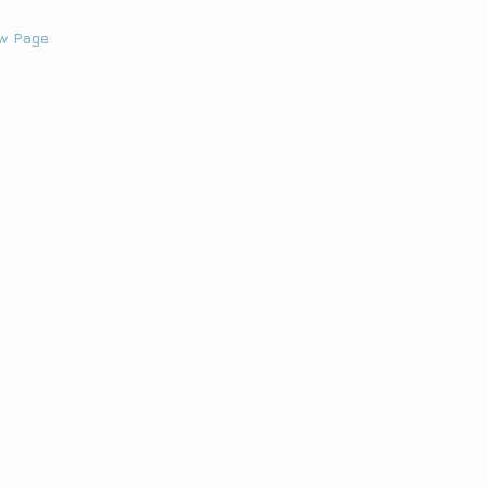
w Page
Simulador Aéreo
Sentir y Evitar
M