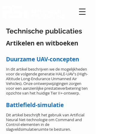
PATHFINDER
SYSTEMS, INC.
Technische publicaties
Artikelen en witboeken
Duurzame
UAV-concepten
In dit artikel beschrijven we de mogelijkheden
voor de volgende generatie HALE-UAV's (High-
Altitude Long-Endurance Unmanned Air
Vehicles). Onze ontwerpwijzigingen zorgen
voor een aanzienlijke prestatieverbetering ten
opzichte van het huidige Tier II+-ontwerp.
Battlefield-simulatie
Dit artikel beschrijft het gebruik van Artificial
Neural Net-technologie om Command and
Control-elementen in de
slagveldsimulatieruimte te besturen.