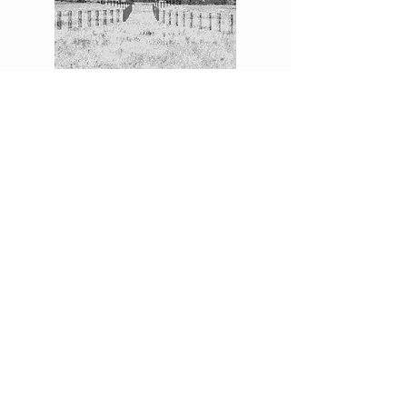
Afbeelding 2: virtuele
rijstrookmarkeringen in de echte
wereld
In figuur 2 kan de markering van het
staartstuk van het mijnenveld de
daadwerkelijke fysieke markeringen
vergroten. Als de fysieke
markeringen worden vernietigd, blijft
de mogelijkheid om door het
staartstuk te navigeren behouden.
De markering van routes en
obstakels met behulp van deze
technologie werkt onder alle
omgevingsomstandigheden,
inclusief nachtelijke situaties en
situaties met beperkt zicht.