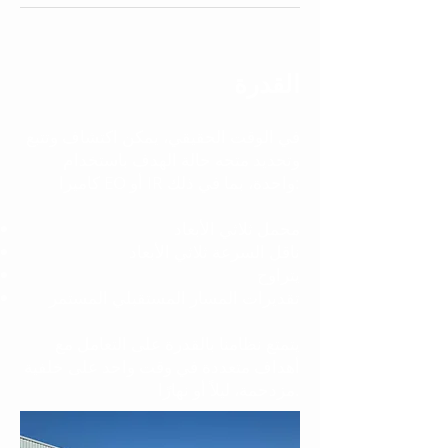
القدرة
في الوقت الحقيقي، يمكن اكتشاف وتتبع
وتحديد متجه حالة الهدف باستخدام
كاميرا EO أو IR واحدة، بما في ذلك:
محمل ثلاثي الأبعاد
ناقل السرعة ثلاثي الأبعاد
يتراوح
تقديرات المسار المستقبلي المستمر
يتمتع نظامنا بالقدرة على التعامل مع
أهداف متعددة في وقت واحد على خلفية
مزدحمة، ليلاً أو نهارًا.