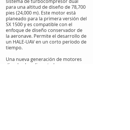
sistema de turbocompresor dual
para una altitud de diseño de 78,700
pies (24,000 m). Este motor está
planeado para la primera versión del
SX 1500 y es compatible con el
enfoque de diseño conservador de
la aeronave. Permite el desarrollo de
un HALE-UAV en un corto período de
tiempo.
Una nueva generación de motores
diesel sobrealimentados y
refrigerados por líquido
desarrollada en Europa (por IAV
GmbH) es la base para una versión
avanzada del SX 1500. La ventaja del
motor diesel sobre un motor de
gasolina es la eficiencia térmica
mejorada. El consumo específico de
combustible se reduce a
aproximadamente 185-190 g / kWh
(0.304-0.312
lbs / BHP / hr) a un peso
específico de aproximadamente 2.0