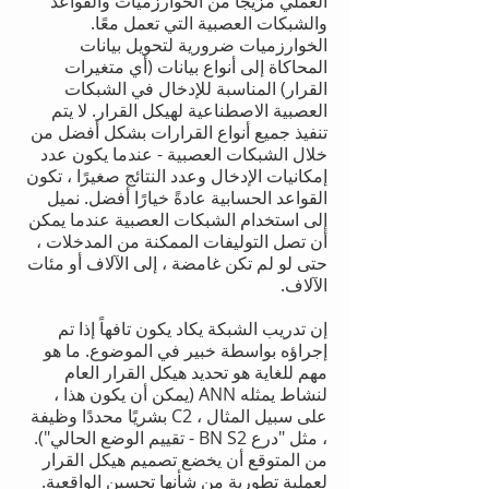
العملي مزيجًا من الخوارزميات والقواعد
والشبكات العصبية التي تعمل معًا.
الخوارزميات ضرورية لتحويل بيانات
المحاكاة إلى أنواع بيانات (أي متغيرات
القرار) المناسبة للإدخال في الشبكات
العصبية الاصطناعية لهيكل القرار. لا يتم
تنفيذ جميع أنواع القرارات بشكل أفضل من
خلال الشبكات العصبية - عندما يكون عدد
إمكانيات الإدخال وعدد النتائج صغيرًا ، تكون
القواعد الحسابية عادةً خيارًا أفضل. نميل
إلى استخدام الشبكات العصبية عندما يمكن
أن تصل التوليفات الممكنة من المدخلات ،
حتى لو لم تكن غامضة ، إلى الآلاف أو مئات
الآلاف.
إن تدريب الشبكة يكاد يكون تافهاً إذا تم
إجراؤه بواسطة خبير في الموضوع. ما هو
مهم للغاية هو تحديد هيكل القرار العام
لنشاط يمثله ANN (يمكن أن يكون هذا ،
على سبيل المثال ، C2 بشريًا محددًا
وظيفة
، مثل "درع BN S2 - تقييم الوضع الحالي").
من المتوقع أن يخضع تصميم هيكل القرار
لعملية تطورية من شأنها تحسين الواقعية.