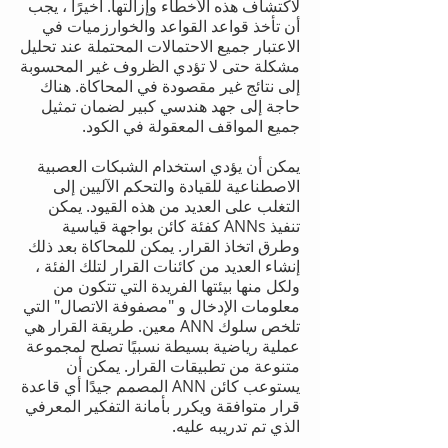
لاكتشاف هذه الأخطاء وإزالتها. أخيرًا ، يجب
أن تأخذ قواعد القواعد والخوارزميات في
الاعتبار جميع الاحتمالات المحتملة عند تحليل
مشكلة حتى لا تؤدي الظروف غير المحسوبة
إلى نتائج غير مقصودة في المحاكاة. هناك
حاجة إلى جهد هندسي كبير لضمان تمثيل
جميع المواقف المعقولة في الكود.
يمكن أن يؤدي استخدام الشبكات العصبية
الاصطناعية للقيادة والتحكم الآليين إلى
التغلب على العديد من هذه القيود. يمكن
تنفيذ ANNs كفئة كائن بواجهة قياسية
وطرق اتخاذ القرار. يمكن للمحاكاة بعد ذلك
إنشاء العديد من كائنات القرار لتلك الفئة ،
ولكل منها بيئتها الفريدة التي تتكون من
معلومات الإدخال و "مصفوفة الاتصال" التي
تلخص سلوك ANN معين. طريقة القرار هي
عملية رياضية بسيطة نسبيًا تصلح لمجموعة
متنوعة من تطبيقات القرار. يمكن أن
يستوعب كائن ANN المصمم جيدًا أي قاعدة
قرار متوافقة ويكرر بأمانة التفكير المعرفي
الذي تم تدريبه عليه.