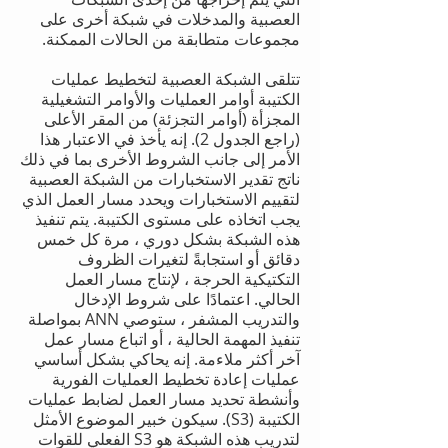
العصبية والمدخلات في شبكة أخرى على
مجموعات متطابقة من الحالات الممكنة.
تتلقى الشبكة العصبية لتخطيط عمليات
الكتيبة أوامر العمليات والأوامر التشغيلية
المجزأة (أوامر التجزئة) من المقر الأعلى
(راجع الجدول 2). إنه يأخذ في الاعتبار هذا
الأمر إلى جانب الشروط الأخرى بما في ذلك
ناتج تقدير الاستخبارات من الشبكة العصبية
لتقييم الاستخبارات ويحدد مسار العمل الذي
يجب اتخاذه على مستوى الكتيبة. يتم تنفيذ
هذه الشبكة بشكل دوري ، مرة كل خمس
دقائق أو استجابةً لتغيرات الظروف
التكتيكية الحرجة ، لإنتاج مسار العمل
الحالي. اعتمادًا على شروط الإدخال
والتدريب المشفر ، ستوصي ANN بمواصلة
تنفيذ المهمة الحالية ، أو اتباع مسار عمل
آخر أكثر ملاءمة. إنه يحاكي بشكل أساسي
عمليات إعادة تخطيط العمليات الفورية
وأنشطة تحديد مسار العمل لضابط عمليات
الكتيبة (S3). سيكون خبير الموضوع الأمثل
لتدريب هذه الشبكة هو S3 الفعلي للقوات