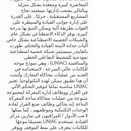
المعاصرة كبيرة ومعقدة بشكل متزايد
وبالتالي يصعب إدارتها. سيعتمد نجاح
المشاريع المستقبلية ، جزئيًا ، على القدرة
على إدارة جوانب القيادة والسيطرة على
القوات بطريقة آلية ويمكن التنبؤ بها بدرجة
كبيرة. يوفر الذكاء الاصطناعي بشكل عام
والشبكات العصبية الاصطناعية بشكل خاص
آليات جذابة لأتمتة القيادة والتحكم. طورت
باثفايندر سيستمز شبكة عصبية اصطناعية
نموذجية للتنشيط التفاعلي الخطي
والمنافسة (LINIAC) ، وهي نموذج موجه
للكائنات عالي السرعة ، لاستخدامه في
العديد من عمليات محاكاة المعارك وأثبتت
أن هذا تطبيق ممكن لهذه التكنولوجيا. تعتبر
LINIAC مناسبة تمامًا لتوفير التحكم الآلي
في القرار ووظائف إدارة المعركة لمجموعة
متنوعة من عمليات محاكاة ساحة المعركة
البناءة. إنه يحاكي وظائف صنع القرار لقادة
الوحدات التكتيكية وموظفيهم ، كما يمثلها
لاعب الأدوار / المراقبون في تمارين مركز
القيادة. تستخدم LINIAC تصميمًا موجهًا
للكائنات يتعرف على نمط الموقف ويوفر