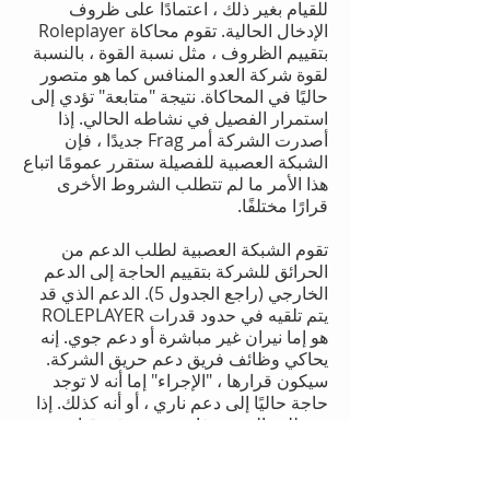
للقيام بغير ذلك ، اعتمادًا على ظروف
الإدخال الحالية. تقوم محاكاة Roleplayer
بتقييم الظروف ، مثل نسبة القوة ، بالنسبة
لقوة شركة العدو المنافس كما هو متصور
حاليًا في المحاكاة. نتيجة "متابعة" تؤدي إلى
استمرار الفصيل في نشاطه الحالي. إذا
أصدرت الشركة أمر Frag جديدًا ، فإن
الشبكة العصبية للفصيلة ستقرر عمومًا اتباع
هذا الأمر ما لم تتطلب الشروط الأخرى
قرارًا مختلفًا.
تقوم الشبكة العصبية لطلب الدعم من
الحرائق للشركة بتقييم الحاجة إلى الدعم
الخارجي (راجع الجدول 5). الدعم الذي قد
يتم تلقيه في حدود قدرات ROLEPLAYER
هو إما نيران غير مباشرة أو دعم جوي. إنه
يحاكي وظائف فريق دعم حريق الشركة.
سيكون قرارها ، "الإجراء" إما أنه لا توجد
حاجة حاليًا إلى دعم ناري ، أو أنه كذلك. إذا
تم طلب الدعم ، فإنه يتسبب في قيام
ROLEPLAYER بتمرير طلب الدعم الناري
إلى شبكة عصبية اصطناعية إضافية (غير