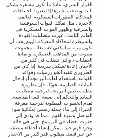
القرار البشري. عادةً ما تكون مشفرة بشكل
ثابت ويصعب تغييرها إذا تغيرت احتياجات
المحاكاة. التطورات العسكرية العالمية
الأخيرة ، مثل تفكك القوات السوفيتية
والشرقية وظهور القوات العسكرية في
العالم الثالث ، غيرت متطلبات القيادة
والسيطرة لمحاكاة المعركة. اليوم يجب أن
تكون مرنة بما يكفي لاستيعاب مجموعة
متنوعة من المذاهب العسكرية وأنماط
العمليات ، والتي تتطلب في كثير من
الأحيان إعادة تشكيل سريعة. إذا كان من
الضروري تنفيذ الخوارزميات وقواعد
القواعد باستخدام لغات البرمجة أو إدخال
البيانات الصارمة نحويًا ، فإن تطويرها
يتطلب تقنيي البرمجة لترجمة متطلبات
القيادة والتحكم إلى صيغة اللغة المناسبة.
تقدم الخطوات المطلوبة لترجمة معرفة
الخبراء إلى بناء جملة رسمي إمكانية سوء
التواصل وسوء الفهم ، مما قد يؤدي إلى
حدوث أخطاء في البرنامج. حتى في حالة
وجود فهم جيد ، يمكن إنشاء أخطاء منطقية
عن غير قصد. مطلوب قدر كبير من الاختبار