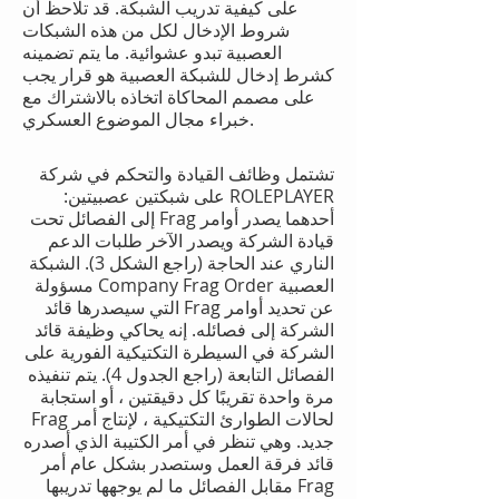
على كيفية تدريب الشبكة. قد تلاحظ أن
شروط الإدخال لكل من هذه الشبكات
العصبية تبدو عشوائية. ما يتم تضمينه
كشرط إدخال للشبكة العصبية هو قرار يجب
على مصمم المحاكاة اتخاذه بالاشتراك مع
خبراء مجال الموضوع العسكري.
تشتمل وظائف القيادة والتحكم في شركة
ROLEPLAYER على شبكتين عصبيتين:
أحدهما يصدر أوامر Frag إلى الفصائل تحت
قيادة الشركة ويصدر الآخر طلبات الدعم
الناري عند الحاجة (راجع الشكل 3). الشبكة
العصبية Company Frag Order مسؤولة
عن تحديد أوامر Frag التي سيصدرها قائد
الشركة إلى فصائله. إنه يحاكي وظيفة قائد
الشركة في السيطرة التكتيكية الفورية على
الفصائل التابعة (راجع الجدول 4). يتم تنفيذه
مرة واحدة تقريبًا كل دقيقتين ، أو استجابة
لحالات الطوارئ التكتيكية ، لإنتاج أمر Frag
جديد. وهي تنظر في أمر الكتيبة الذي أصدره
قائد فرقة العمل وستصدر بشكل عام أمر
Frag مقابل الفصائل ما لم يوجهها تدريبها