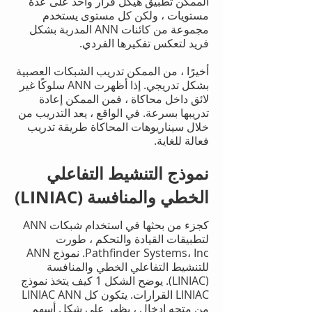
الممكن تطبيق هيكل قرار واحد على عدة
مستويات ، ولكن كل مستوى يستخدم
مجموعة من كائنات ANN المدربة بشكل
فريد لتعكس تفكيرها الفردي.
أخيرًا ، من الممكن تدريب الشبكات العصبية
بشكل تدريجي. إذا أظهرت ANN سلوكًا غير
لائق داخل محاكاة ، فمن الممكن إعادة
تدريبها بسرعة. في الواقع ، يعد التدريب من
خلال سيناريوهات المحاكاة طريقة تدريب
فعالة للغاية.
نموذج التنشيط التفاعلي
الخطي والمنافسة (LINIAC)
كجزء من بحثها في استخدام شبكات ANN
لتطبيقات القيادة والتحكم ، طورت
Pathfinder Systems، Inc. نموذج ANN
للتنشيط التفاعلي الخطي والمنافسة
(LINIAC). يوضح الشكل 1 كيف يتخذ نموذج
LINIAC القرارات. يتكون كل LINIAC ANN
من متجه إدخال ، يظهر على شكل أسهم