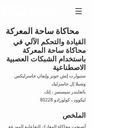
PATHFINDER
SYSTEMS, INC.
محاكاة ساحة المعركة
القيادة والتحكم الآلي في
محاكاة ساحة المعركة
باستخدام الشبكات العصبية
الاصطناعية
ستيوارت إتش جونز وإيفان جاسزليكس
وشيلا إل جاسزليك
باثفايندر سيستمز ، إنك.
ليكوود ، كولورادو 80228
الملخص
أصبحت محاكاة المعارك التفاعلية الموزعة