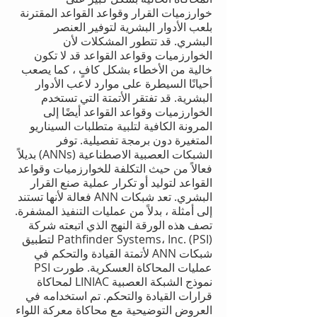
خوارزميات القرار وقواعد القواعد المقترنة
بلعب الأدوار البشرية لتوفير العنصر
البشري. قد تتطور المشكلات لأن
الخوارزميات وقواعد القواعد قد لا تكون
خالية من الأخطاء بشكل كافٍ ، كما يصعب
أحيانًا السيطرة على موارد لاعب الأدوار
البشرية. قد تفتقر الأتمتة التي تستخدم
الخوارزميات وقواعد القواعد أيضًا إلى
المرونة الكافية لتلبية متطلبات السيناريو
المتغيرة دون برمجة تفصيلية. توفر
الشبكات العصبية الاصطناعية (ANNs) بديلاً
فعالاً من حيث التكلفة للخوارزميات وقواعد
القواعد لتوليد أو تكرار عملية صنع القرار
البشري. تعد شبكات ANN فعالة لأنها تستند
إلى أمثلة ، بدلاً من عمليات التنفيذ المشفرة.
تصف هذه الورقة النهج الذي اتبعته شركة
Pathfinder Systems، Inc. (PSI) لتطبيق
شبكات ANN لأتمتة القيادة والتحكم في
عمليات المحاكاة العسكرية. طورت PSI
نموذج الشبكة العصبية LINIAC لمحاكاة
قرارات القيادة والتحكم. تم استخدامه في
العروض التوضيحية مع محاكاة معركة اللواء