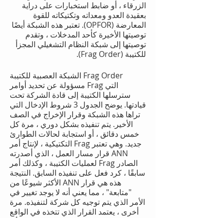
الزرقاء ، أو ضابط استخبارات على دراية
بعقيدة العدو ومعداته وتكتيكاته للقوة
المعارضة (OPFOR). تعتبر هذه الشبكة أيضًا
توصيتها الأخيرة كأحد المدخلات ، وتقدم
توصيتها إلى شبكة النظام التشغيلي المجزأ
للكتيبة (Frag Order).
الشبكة العصبية للكتيبة Frag Order
مسؤولة عن تحديد أوامر Frag التي
سترسلها الكتيبة إلى قادة الشركة تحت
قيادتها. يوضح الجدول 3 شروط الإدخال التي
تراها هذه الشبكة وقرار الإخراج في الصف
الأخير. يتم تنفيذه بشكل دوري ، مرة كل
خمس دقائق ، أو استجابة لحالات الطوارئ
التكتيكية ، لإنتاج أمر Frag جديد. وهي تعتبر
قرار مسار العمل ، الذي أصدرته ANN
لعمليات الكتيبة ، وكذلك أمر Frag الصادر
سابقًا ، كرد فعل على تنفيذه السابق. النتيجة
الأكثر شيوعًا من ANN هذه هي قرار
"متابعة" ، مما يعني أنه لا يوجد تغيير في
الأمر الذي يتم توجيه كل شركة لتنفيذه. مرة
أخرى ، يعتمد القرار الذي تتخذه في الواقع