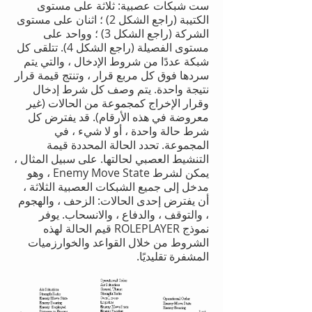
ست شبكات عصبية: ثلاثة على مستوى
الكتيبة (راجع الشكل 2) ؛ اثنان على مستوى
الشركة (راجع الشكل 3) ؛ وواحد على
مستوى الفصيلة (راجع الشكل 4). تتلقى كل
شبكة عددًا من شروط الإدخال ، والتي يتم
سردها فوق كل مربع قرار ، وتنتج قيمة قرار
نتيجة واحدة. يتم وصف كل شرط إدخال
وقرار الإخراج كمجموعة من الحالات (غير
معروضة في هذه الأرقام). قد يفترض كل
شرط حالة واحدة ، أو لا شيء ، في
المجموعة. تحدد الحالة المحددة قيمة
التنشيط العصبي لحالتها.
على سبيل المثال ،
يمكن لشرط Enemy Move State ، وهو
مدخل إلى جميع الشبكات العصبية الثلاثة ،
أن يفترض إحدى الحالات: الزحف ، والهجوم
، والتوقف ، والدفاع ، والانسحاب. يوفر
نموذج ROLEPLAYER قيم الحالة لهذه
الشروط من خلال القواعد والخوارزميات
المشفرة تقليديًا.