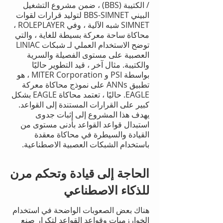
/ الكتيبة (BBS) ، ضمن مشروع التشغيل
البيني BBS-SIMNET لتوليد قرارات لقوات
SIMNET شبه الآلية ، وفي ROLEPLAYER ،
محاكاة ساحة معركة بسيطة للغاية ، والتي
توضح الاستخدام العملي لـ شبكات LINIAC
العصبية على مستوى الفصيلة والسرية
والكتيبة. مثال آخر ، قيد التطوير حاليًا
بواسطة PSI و MITER Corporation ، هو
تطبيق ANNs على نموذج محاكاة معركة
EAGLE. حاليًا ، تعتمد محاكاة EAGLE بشكل
كبير على القرارات المستندة إلى القواعد.
يهدف هذا المشروع إلى إثبات جدوى
استبدال قواعد القواعد بأدنى مستوى من
القيادة والسيطرة في محاكاة معقدة
باستخدام الشبكات العصبية الاصطناعية.
الحاجة إلى قيادة وتحكم مرن
للذكاء الاصطناعي
هناك بعض الصعوبات الواضحة في استخدام
الخوارزميات وقواعد القواعد لتكرار صنع