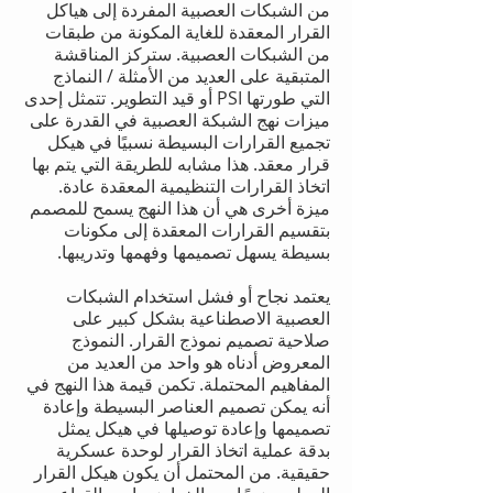
من الشبكات العصبية المفردة إلى هياكل
القرار المعقدة للغاية المكونة من طبقات
من الشبكات العصبية. ستركز المناقشة
المتبقية على العديد من الأمثلة / النماذج
التي طورتها PSI أو قيد التطوير. تتمثل إحدى
ميزات نهج الشبكة العصبية في القدرة على
تجميع القرارات البسيطة نسبيًا في هيكل
قرار معقد. هذا مشابه للطريقة التي يتم بها
اتخاذ القرارات التنظيمية المعقدة عادة.
ميزة أخرى هي أن هذا النهج يسمح للمصمم
بتقسيم القرارات المعقدة إلى مكونات
بسيطة يسهل تصميمها وفهمها وتدريبها.
يعتمد نجاح أو فشل استخدام الشبكات
العصبية الاصطناعية بشكل كبير على
صلاحية تصميم نموذج القرار. النموذج
المعروض أدناه هو واحد من العديد من
المفاهيم المحتملة. تكمن قيمة هذا النهج في
أنه يمكن تصميم العناصر البسيطة وإعادة
تصميمها وإعادة توصيلها في هيكل يمثل
بدقة عملية اتخاذ القرار لوحدة عسكرية
حقيقية. من المحتمل أن يكون هيكل القرار