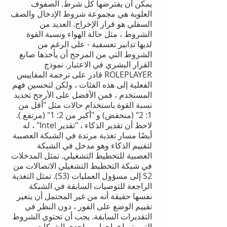
يمكن أن يفترضها كل شرط. الصفوف
العلوية هي مجموعة شروط الإدخال والصف
السفلي هو قرار الإخراج. العديد من
الشروط ، مثل حالة الهواء ونسبة القوة
لديها تدابير تعسفية - على الرغم من
الشروط التي من المرجح أن يأخذها صانع
القرار البشري في الاعتبار. نموذج
ROLEPLAYER قادر على ترجمة المقاييس
الفعلية إلى هذه الفئات ، ولكن لتحسين فهم
المستخدم ، فمن الأفضل على الأرجح تحديد
نسبة القوة باستخدام حالات مثل "أقل من
1: 2" (منخفض) و "أكبر من 2: 1" (مرتفع ).
لاحظ أن تقدير الذكاء ، "تقدير Intel" ، له
أيضًا مسار تغذية مرتدة في الشبكة العصبية
لتقييم الذكاء وهو مدخل في الشبكة
العصبية للتخطيط التشغيلي. تمثل المدخلات
في شبكة التخطيط التشغيلي الاتصالات من
S2 إلى مسؤول العمليات (S3). تمثل التغذية
الراجعة للتوصيات السابقة في الشبكة
نفسها حقيقة أنه من غير المحتمل أن يتغير
تقييم الوضع على الفور ، دون النظر في
التقديرات السابقة. يجب أن تحتوي الشروط
التي يتم إخراجها من إحدى الشبكات