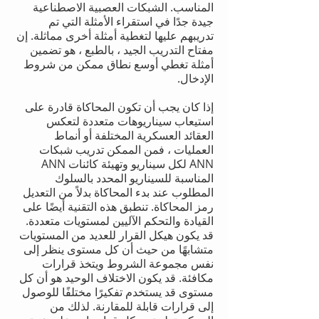
المناسب. الشبكات العصبية الاصطناعية
جيدة جدًا في استقراء الأمثلة التي تم
تدريبهم عليها لتغطية أمثلة أخرى مماثلة. إن
مفتاح التدريب الجيد ، بالطبع ، هو تضمين
أمثلة تغطي أوسع نطاق ممكن من شروط
الإدخال.
إذا كان يجب أن تكون المحاكاة قادرة على
استيعاب سيناريوهات متعددة لتعكس
العقائد العسكرية المختلفة أو أنماط
العمليات ، فمن الممكن تدريب شبكات
ANN لكل سيناريو وتهيئة كائنات ANN
المناسبة للسيناريو المحدد بالسلوك
المطلوب عند بدء المحاكاة بدلاً من التعديل
رمز المحاكاة. تنطبق هذه التقنية أيضًا على
القيادة والتحكم الآليين لمستويات متعددة.
قد يكون هيكل القرار للعديد من المستويات
متشابهًا من حيث أن كل مستوى ينظر إلى
نفس مجموعة الشروط ويتخذ قرارات
مكافئة. قد يكون الاختلاف الوحيد هو أن كل
مستوى قد يستخدم تفكيرًا مختلفًا للوصول
إلى قرارات قابلة للمقارنة. لذلك من