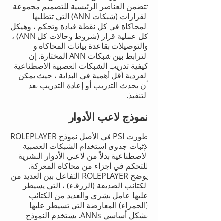
تتضمن العناصر الرئيسية للتصميم مجموعة
القرارات (شبكات ANN) التي تتطلبها
المحاكاة في كل نقطة قيادة وتحكم ، وهيكل
كل عملية قرار (شروط وحالات كل ANN) ،
والتوصيلات بقاعدة بيانات المحاكاة و
الترابط بين شبكات ANN المختارة. إن
كيفية تدريب الشبكات العصبية الاصطناعية
الفردية أقل أهمية في البداية ، حيث يمكن
أن يحدث التدريب أو إعادة التدريب بعد
التنفيذ.
نموذج لاعب الأدوار
طورت PSI في الأصل نموذج ROLEPLAYER
لإثبات جدوى استخدام الشبكات العصبية
الاصطناعية بدلاً من لاعبي الأدوار البشرية
للتحكم في أجزاء من محاكاة المعركة.
يوضح ROLEPLAYER التفاعل بين العديد من
الكتائب الصديقة (الزرقاء) ، التي يسيطر
عليها عامل بشري والعديد من الكتائب
(الحمراء) المعارضة التي تسيطر عليها
بشكل أساسي ANNs. يستخدم النموذج