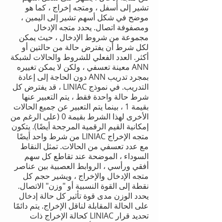
تشير إلى أسفل ، ومتجه إخراج ، كما هو
موضح في شكل أسهم تشير إلى اليمين ،
ومصفوفة اتصال. يحدد متجه الإدخال
مجموعة من شروط الإدخال ، حيث يمكن
لكل شرط أن يفترض حالة من حالتين أو
أكثر. العدد الفعلي للشروط والحالات لشبكة
ANN معينة تعسفي ، ولكن لا يمكن تغييره
بمجرد تدريب ANN دون الحاجة إلى إعادة
التدريب. في نموذج LINIAC ، قد يفترض كل
شرط حالة واحدة فقط ، يتم التعبير عنها
بقيمة 1 ، بينما يتم التعبير عن جميع الحالات
الأخرى لهذا الشرط بقيمة 0 (على الرغم من
إمكانية القيم الرقمية المرجحة أيضًا). يتكون
متجه الإخراج LINIAC من شرط واحد أيضًا
مع عدد تعسفي من الحالات. تمثل النقاط
السوداء ، الموضحة عند تقاطع كل سهم
أفقي ورأسي ، الروابط العصبية بين عناصر
متجه الإدخال والإخراج ، ويشير حجم كل
نقطة إلى القوة النسبية أو "وزن" الاتصال.
يحدد الوزن مدى قوة تأثير كل حالة إدخال
على الحالة المقابلة لناقل الإخراج. يتم دائمًا
تحديد قرار LINIAC كحالة الإخراج ذات