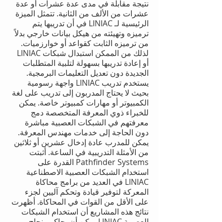
نتيجة مقابلة في مدى عدة عشرات أو عدة
عشرات من الألف من الثانية. تتمثل الميزة
الرئيسية لـ LINIAC في أن تدريبها يتم
ترميزه وتهيئته من هيكل بيانات خارجي بدلاً
من ترميزه الثابت كقواعد أو خوارزميات.
لذلك من الممكن استبدال شبكات LINIAC
أو إعادة تدريبها بسهولة لتلبية المتطلبات
الجديدة دون تعديل التعليمات البرمجية.
يستخدم تدريب LINIAC واجهة رسومية
بحيث لا يحتاج المدربون إلى تدريب على لغة
الكمبيوتر أو مهارات كمبيوتر خاصة. يمكن
للخبراء ذوي المعرفة المتخصصة دمج
معرفتهم في الشبكات العصبية مباشرة
دون الحاجة إلى خدمات مهندس المعرفة.
يمكن للمدرب عادة إدخال عشرين أو ثلاثين
من الأمثلة التدريبية في الساعة. أثبتت
Pathfinder Systems القدرة على
استخدام الشبكات العصبية الاصطناعية
LINIAC في العديد من برامج محاكاة
المعركة لتوفير قيادة وتحكم آليين لجزء
على الأقل من القوات في المحاكاة. أظهرت
نتائج هذه المشاريع أن استخدام الشبكات
العصبية LINIAC يمكن أن يحاكي بنجاح